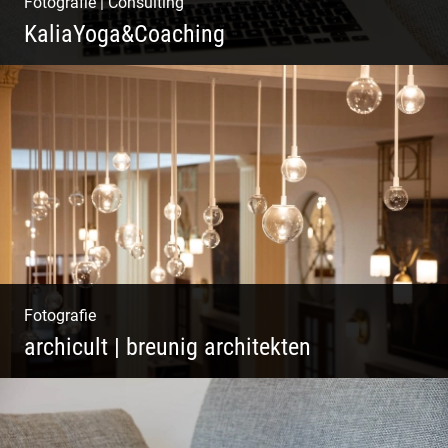
Fotografie
|
Consulting
KaliaYoga&Coaching
Pint- & Webdesign, Fotografie & Corporate-
Design
Fotografie
archicult | breunig architekten
Wasser im Fluss der Kurstadt