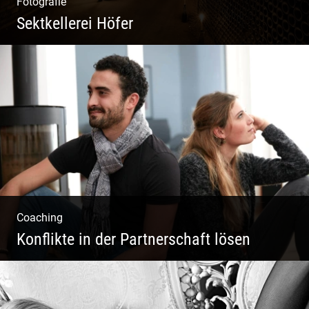
Fotografie
Sektkellerei Höfer
Sekt Perlen | Tiefe Keller | Coole Kerle |
Idyllische Weinberge
Coaching
Konflikte in der Partnerschaft lösen
Paar Coaching – Der Weg in die Leichtigkeit
und Harmonie