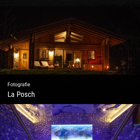
Konzeption & Gestaltung |
Übersetzung & Medien | Fotografie &
Texting | Feine Weine
Fotografie
La Posch
Kuschelige Chalets | Traumhaftes Tirol |
Luxuriöse Auszeit | Alpiner Lifestyle