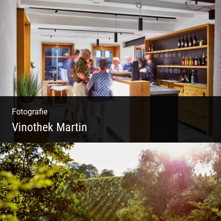
Wunderbare Architektur, außergewöhnliches
Design – eine Oase der Ruhe und
Entspannung. Ausgedehnte Fotostrecke
Fotografie
Vinothek Martin
Shooting Vinothek und Ferienwohnung