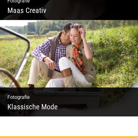
Fotografie
Maas Creativ
Wella Trendshows | Kreatives Styling |
Friseur Salon | Haar Trends
Fotografie
Klassische Mode
Detailverliebt & Individuell |
Lebensgefühl & Passion | Tradition &