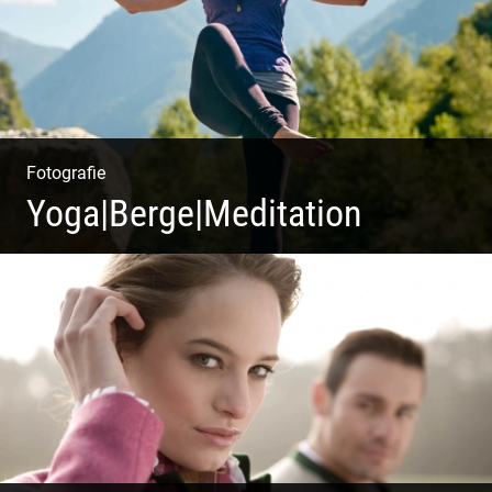
Fotografie
Yoga|Berge|Meditation
Freiheit genießen | Körper, Geist und Energie | Ruhe
und Entspannung | Bewusstsein für Natur