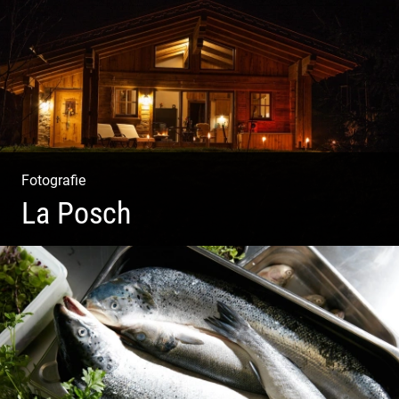
Fotografie
La Posch
Kuschelige Chalets | Traumhaftes Tirol | Luxuriöse
Auszeit | Alpiner Lifestyle