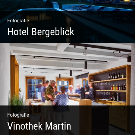
Fotografie
Hotel Bergeblick
Wunderbare Architektur, außergewöhnliches Design –
eine Oase der Ruhe und Entspannung. Ausgedehnte
Fotostrecke
Fotografie
Vinothek Martin