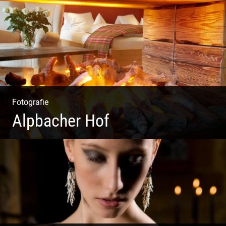
Fotografie & Texting | Feine Weine
Fotografie
Alpbacher Hof
Liebevolles Design | Moderne Zimmer | Luxuriöser Spa |
Alpiner Stil