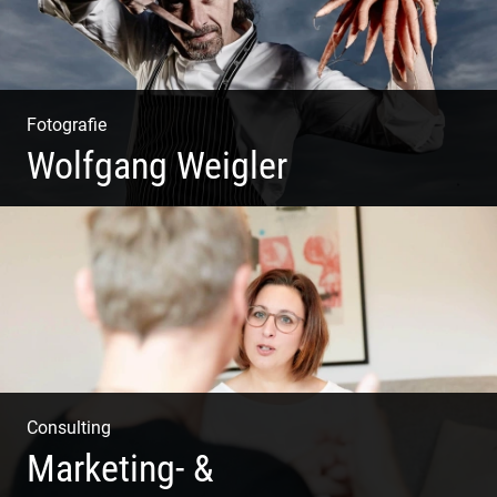
Fotografie
Wolfgang Weigler
W.U.F.O. Food Orbiter | Event Gastronomie | Catering
Service | Essen & Trinken
Consulting
Marketing- &