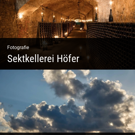
Fotografie
Sektkellerei Höfer
Sekt Perlen | Tiefe Keller | Coole Kerle | Idyllische
Weinberge