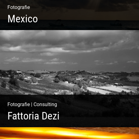
Fotografie
Mexico
Travelling Mexico | Tulum Sunsets | Yellow Izamal | Isla
Holbox
Fotografie
|
Consulting
Fattoria Dezi
Konzeption & Gestaltung | Übersetzung & Medien |