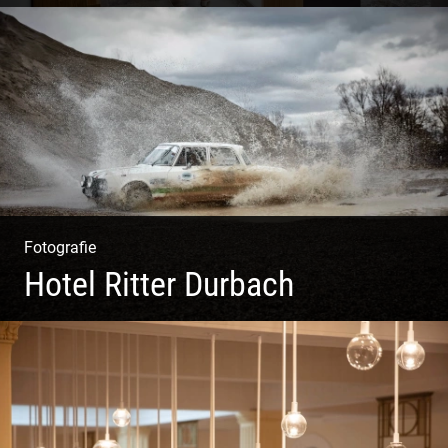
Shooting Vinothek und Ferienwohnung
Fotografie
Hotel Ritter Durbach
Matsch|Oldtimer|Männer|Spass