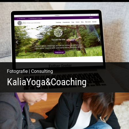
Morgendliche Mystik im Elbsandsteingebirge
Fotografie
|
Consulting
KaliaYoga&Coaching
Pint- & Webdesign, Fotografie & Corporate-Design