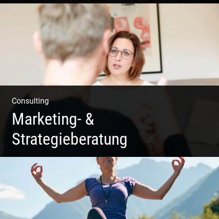
Matsch|Oldtimer|Männer|Spass
Consulting
Marketing- &
Strategieberatung
Deine Produkte oder deine Dienstleistung auf den Markt
bringen!