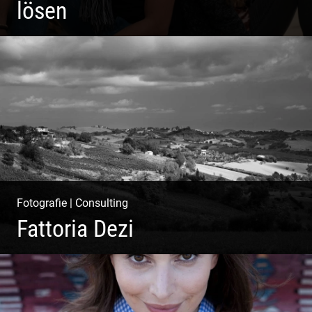
lösen
Paar Coaching – Der Weg in die Leichtigkeit und
Harmonie
Fotografie
|
Consulting
Fattoria Dezi
Konzeption & Gestaltung | Übersetzung & Medien |
Fotografie & Texting | Feine Weine