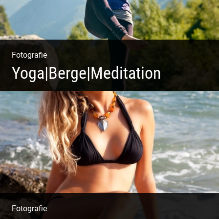
Fotografie
Yoga|Berge|Meditation
Freiheit genießen | Körper, Geist und Energie | Ruhe
und Entspannung | Bewusstsein für Natur
Fotografie