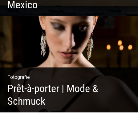
Mexico
Travelling Mexico | Tulum Sunsets | Yellow Izamal | Isla
Holbox
Fotografie
Prêt-à-porter | Mode &
Schmuck