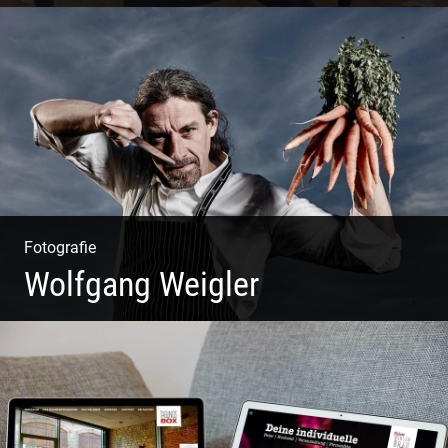
Ein herzliches Team
Fotografie
Wolfgang Weigler
W.U.F.O. Food Orbiter | Event Gastronomie | Catering
Service | Essen & Trinken