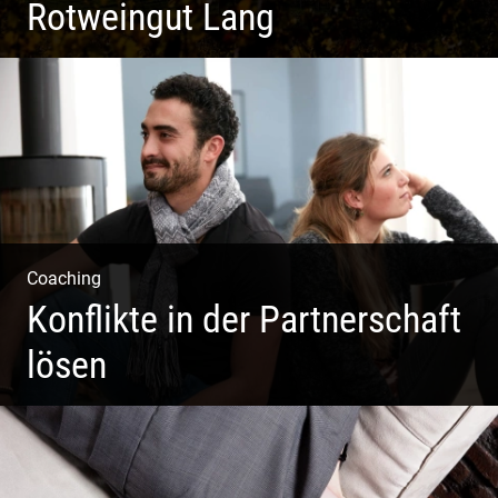
Rotweingut Lang
Rotweine aus Österreich | Genussvolle Weinprobe |
Herbstliche Weinberge | Uriger Weinkeller
Coaching
Konflikte in der Partnerschaft
lösen
Paar Coaching – Der Weg in die Leichtigkeit und
Harmonie