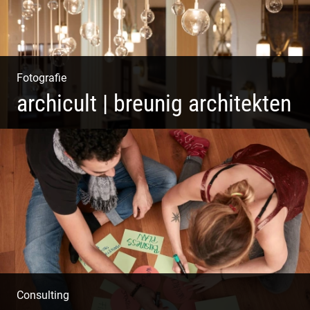
Fotografie
archicult | breunig architekten
Wasser im Fluss der Kurstadt
Consulting