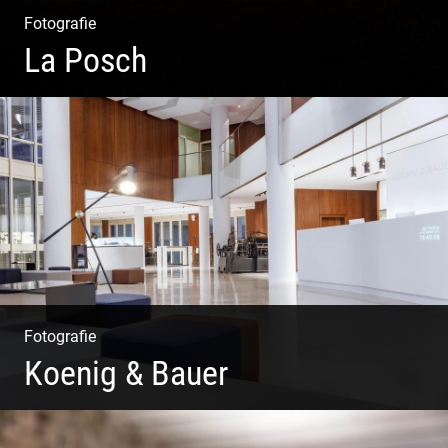
Fotografie
La Posch
Kuschelige Chalets | Traumhaftes Tirol | Luxuriöse
Auszeit | Alpiner Lifestyle
Fotografie
Koenig & Bauer
Moderne Architektur | Offen & Futuristisch | Foyer