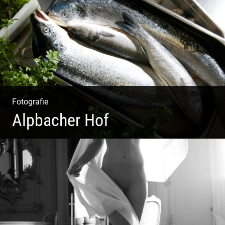
Fotografie
Alpbacher Hof
Vorzügliche Weine | Gourmet Küche | Feiste Kulinarik |
Genuss Urlaub