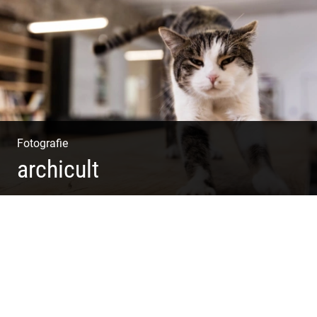
Gestaltung | Weite Räume
Fotografie
archicult
Lesen & Inspirieren | Messen & Verlegen | Zeichnen &
Malen | Planen & Bauen