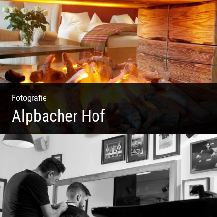
Coole Köche
Fotografie
Alpbacher Hof
Liebevolles Design | Moderne Zimmer | Luxuriöser Spa |
Alpiner Stil