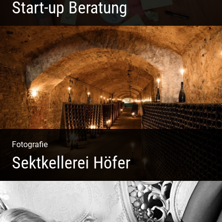
Start-up Beratung
Du beginnst Dein Eigenes zu erschaffen und weißt nicht,
wo du beginnen sollst?
Fotografie
Sektkellerei Höfer
Sekt Perlen | Tiefe Keller | Coole Kerle | Idyllische
Weinberge