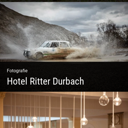
Tierisch lebendiges Shooting
Fotografie
Hotel Ritter Durbach
Matsch|Oldtimer|Männer|Spass