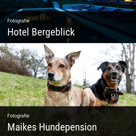
Fotografie
Hotel Bergeblick
Wunderbare Architektur, außergewöhnliches Design –
eine Oase der Ruhe und Entspannung. Ausgedehnte
Fotostrecke
Fotografie
Maikes Hundepension