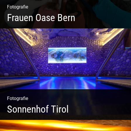
Fotografie
Frauen Oase Bern
Yoga Fotografie | Magische Momente | Bunte Farben |
Wilde Formen
Fotografie
Sonnenhof Tirol
Freundliches Team | Moderne Zimmer | Luxuriöser Spa |