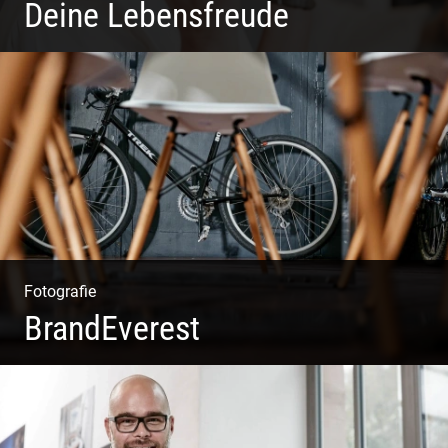
Deine Lebensfreude
Einzel Coaching – Wir erobern DEIN Leben zurück
Fotografie
BrandEverest
Kommunikationsfotografie | Branding mit Bildwelten |
Markenerlebnisse | Corporate Design