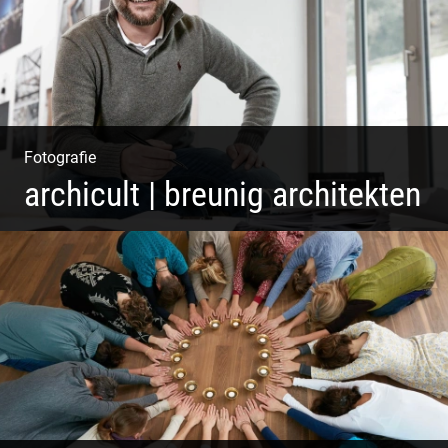
Fotografie
archicult | breunig architekten
Architekten & Bürokatzen | Bauzeichner & Bauleiter |
Mitarbeiter Shooting | Kreative Köpfe