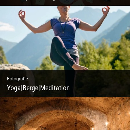
Du beginnst Dein Eigenes zu erschaffen und
weißt nicht, wo du beginnen sollst?
Fotografie
Yoga|Berge|Meditation
Freiheit genießen | Körper, Geist und Energie
| Ruhe und Entspannung | Bewusstsein für
Natur