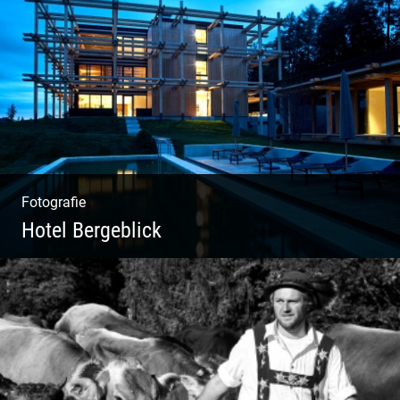
Kuhportraits
Fotografie
Hotel Bergeblick
Wunderbare Architektur, außergewöhnliches
Design – eine Oase der Ruhe und
Entspannung. Ausgedehnte Fotostrecke