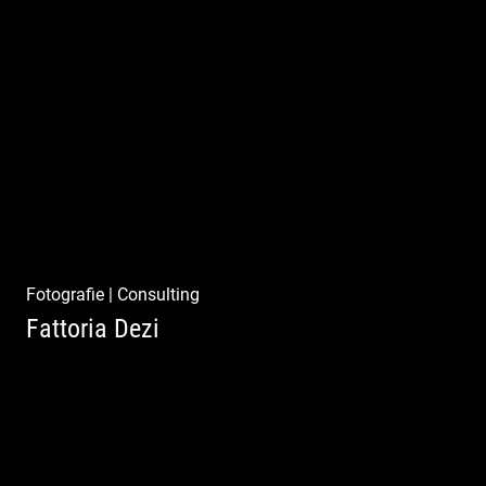
Ibiza Beach & Fashion
Fotografie
|
Consulting
Fattoria Dezi
Konzeption & Gestaltung |
Übersetzung & Medien | Fotografie &
Texting | Feine Weine