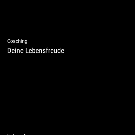
Coaching
Deine Lebensfreude
Einzel Coaching – Wir erobern DEIN Leben
zurück