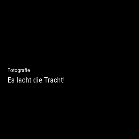
Polo Sylt Modefotografie
Fotografie
Es lacht die Tracht!
Wunderschöne Dirndl | Harmonische
Farben | Originelle Details | Edle Stoffe