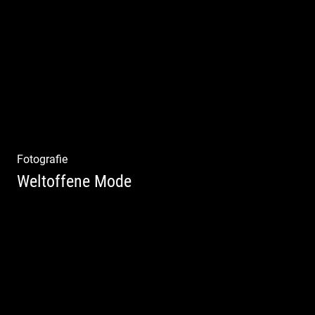
Katalog Shooting | Moderne Klassik |
Luxuriöse Mode | Country Style
Fotografie
Weltoffene Mode
Authentische Damenmode | Hochwertige
Materialien | Moderne Kollektionen |
Exklusive Bekleidung