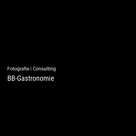
Pint- & Webdesign, Fotografie & Corporate-
Design
Fotografie
|
Consulting
BB-Gastronomie
Fotografie, Marketing & Design