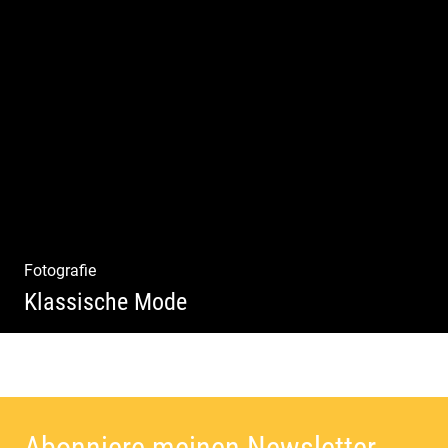
Wella Trendshows | Kreatives Styling |
Friseur Salon | Haar Trends
Fotografie
Klassische Mode
Detailverliebt & Individuell |
Lebensgefühl & Passion | Tradition &
Coolness | Wiesen & Seen
Abonniere meinen Newsletter