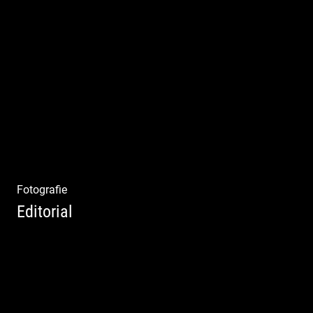
Deine Darstellung nach außen und innen
Fotografie
Editorial
Klassische Editorials