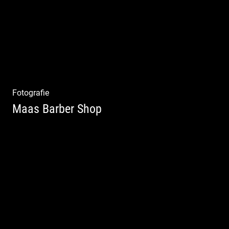
Fotografie
Maas Barber Shop
Coole Bartstyles | Haircut & Shave | Farbe
& Schnitt | Creating Men