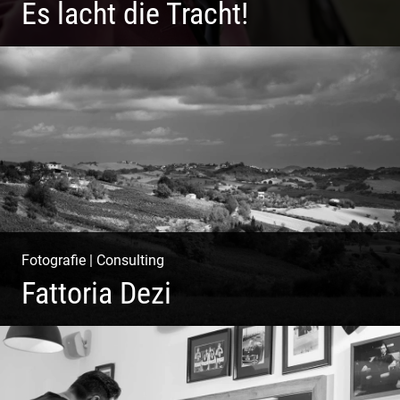
Es lacht die Tracht!
Wunderschöne Dirndl | Harmonische Farben | Originelle
Details | Edle Stoffe
Fotografie
|
Consulting
Fattoria Dezi
Konzeption & Gestaltung | Übersetzung & Medien |
Fotografie & Texting | Feine Weine