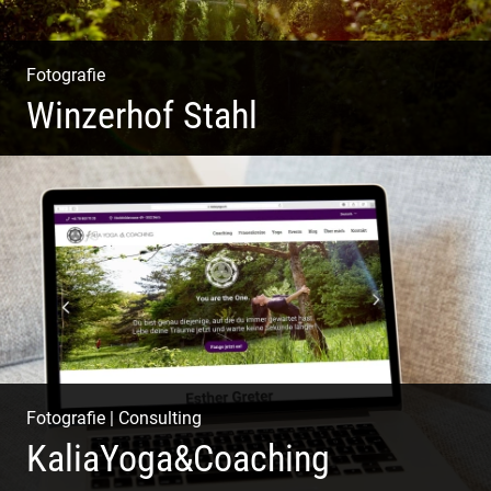
Fotografie
Winzerhof Stahl
Ganz neu durfte es werden. Alles. Fotos. Web. Shop.
Fotografie
|
Consulting
KaliaYoga&Coaching