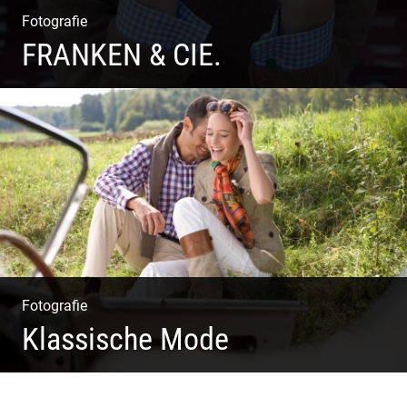
Fotografie
FRANKEN & CIE.
Katalog Shooting | Moderne Klassik | Luxuriöse Mode |
Country Style
Fotografie
Klassische Mode
Detailverliebt & Individuell | Lebensgefühl & Passion |