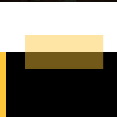
Du beginnst Dein Eigenes zu erschaffen und weißt nicht,
wo du beginnen sollst?