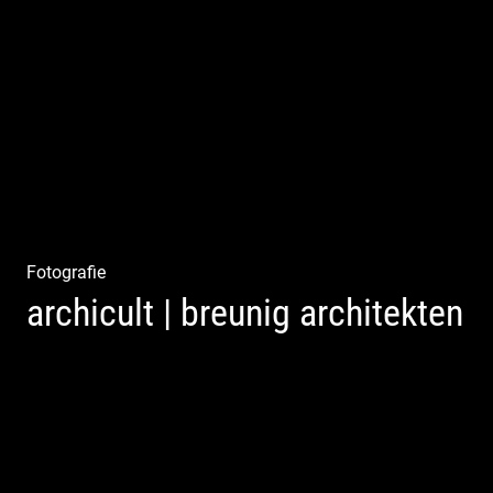
Matsch|Oldtimer|Männer|Spass
Fotografie
archicult | breunig architekten
Wasser im Fluss der Kurstadt