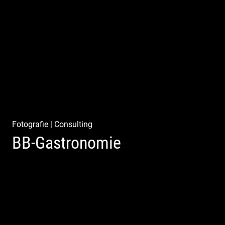
W.U.F.O. Food Orbiter | Event Gastronomie | Catering
Service | Essen & Trinken
Fotografie
|
Consulting
BB-Gastronomie
Fotografie, Marketing & Design