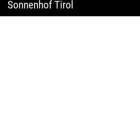
Sonnenhof Tirol
Freundliches Team | Moderne Zimmer | Luxuriöser Spa |
Coole Köche