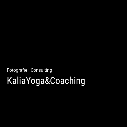
Ganz neu durfte es werden. Alles. Fotos. Web. Shop.
Fotografie
|
Consulting
KaliaYoga&Coaching
Pint- & Webdesign, Fotografie & Corporate-Design