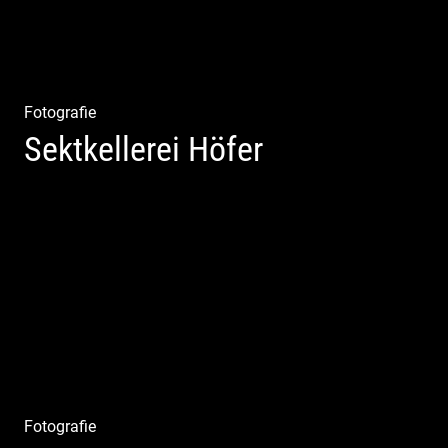
Fotografie
Sektkellerei Höfer
Sekt Perlen | Tiefe Keller | Coole Kerle | Idyllische
Weinberge
Fotografie