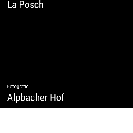
La Posch
Kuschelige Chalets | Traumhaftes Tirol | Luxuriöse
Auszeit | Alpiner Lifestyle
Fotografie
Alpbacher Hof
Vorzügliche Weine | Gourmet Küche | Feiste Kulinarik |
Genuss Urlaub