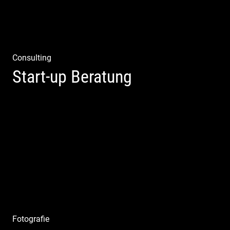
Consulting
Start-up Beratung
Du beginnst Dein Eigenes zu erschaffen und weißt nicht,
wo du beginnen sollst?
Fotografie