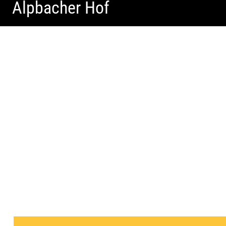
Alpbacher Hof
Liebevolles Design | Moderne Zimmer | Luxuriöser Spa |
Alpiner Stil