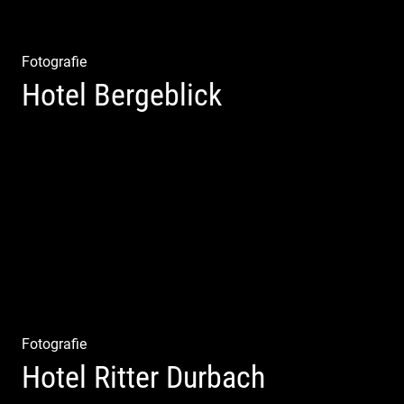
Fotografie
Hotel Bergeblick
Wunderbare Architektur, außergewöhnliches Design –
eine Oase der Ruhe und Entspannung. Ausgedehnte
Fotostrecke
Fotografie
Hotel Ritter Durbach