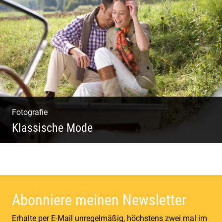
Wella Trendshows | Kreatives Styling |
Friseur Salon | Haar Trends
Fotografie
Klassische Mode
Detailverliebt & Individuell |
Lebensgefühl & Passion | Tradition &
Coolness | Wiesen & Seen
Abonniere meinen Newsletter
Erhalte per E-Mail unregelmäßig, höchstens zwei mal im